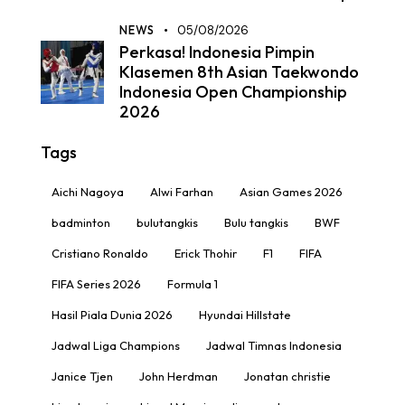
NEWS
05/08/2026
Perkasa! Indonesia Pimpin
Klasemen 8th Asian Taekwondo
Indonesia Open Championship
2026
Tags
Aichi Nagoya
Alwi Farhan
Asian Games 2026
badminton
bulutangkis
Bulu tangkis
BWF
Cristiano Ronaldo
Erick Thohir
F1
FIFA
FIFA Series 2026
Formula 1
Hasil Piala Dunia 2026
Hyundai Hillstate
Jadwal Liga Champions
Jadwal Timnas Indonesia
Janice Tjen
John Herdman
Jonatan christie