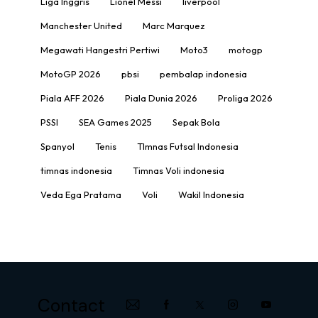
Liga Inggris
Lionel Messi
liverpool
Manchester United
Marc Marquez
Megawati Hangestri Pertiwi
Moto3
motogp
MotoGP 2026
pbsi
pembalap indonesia
Piala AFF 2026
Piala Dunia 2026
Proliga 2026
PSSI
SEA Games 2025
Sepak Bola
Spanyol
Tenis
TImnas Futsal Indonesia
timnas indonesia
Timnas Voli indonesia
Veda Ega Pratama
Voli
Wakil Indonesia
Contact