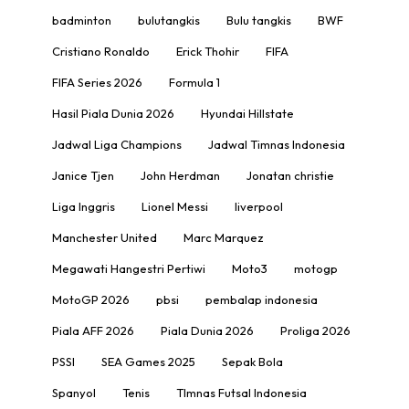
badminton
bulutangkis
Bulu tangkis
BWF
Cristiano Ronaldo
Erick Thohir
FIFA
FIFA Series 2026
Formula 1
Hasil Piala Dunia 2026
Hyundai Hillstate
Jadwal Liga Champions
Jadwal Timnas Indonesia
Janice Tjen
John Herdman
Jonatan christie
Liga Inggris
Lionel Messi
liverpool
Manchester United
Marc Marquez
Megawati Hangestri Pertiwi
Moto3
motogp
MotoGP 2026
pbsi
pembalap indonesia
Piala AFF 2026
Piala Dunia 2026
Proliga 2026
PSSI
SEA Games 2025
Sepak Bola
Spanyol
Tenis
TImnas Futsal Indonesia