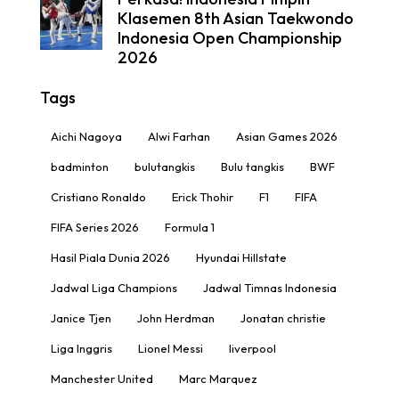
Klasemen 8th Asian Taekwondo
Indonesia Open Championship
2026
Tags
Aichi Nagoya
Alwi Farhan
Asian Games 2026
badminton
bulutangkis
Bulu tangkis
BWF
Cristiano Ronaldo
Erick Thohir
F1
FIFA
FIFA Series 2026
Formula 1
Hasil Piala Dunia 2026
Hyundai Hillstate
Jadwal Liga Champions
Jadwal Timnas Indonesia
Janice Tjen
John Herdman
Jonatan christie
Liga Inggris
Lionel Messi
liverpool
Manchester United
Marc Marquez