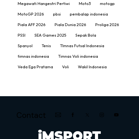
Megawati Hangestri Pertiwi
Moto3
motogp
MotoGP 2026
pbsi
pembalap indonesia
Piala AFF 2026
Piala Dunia 2026
Proliga 2026
PSSI
SEA Games 2025
Sepak Bola
Spanyol
Tenis
TImnas Futsal Indonesia
timnas indonesia
Timnas Voli indonesia
Veda Ega Pratama
Voli
Wakil Indonesia
Contact