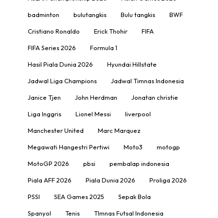
badminton
bulutangkis
Bulu tangkis
BWF
Cristiano Ronaldo
Erick Thohir
FIFA
FIFA Series 2026
Formula 1
Hasil Piala Dunia 2026
Hyundai Hillstate
Jadwal Liga Champions
Jadwal Timnas Indonesia
Janice Tjen
John Herdman
Jonatan christie
Liga Inggris
Lionel Messi
liverpool
Manchester United
Marc Marquez
Megawati Hangestri Pertiwi
Moto3
motogp
MotoGP 2026
pbsi
pembalap indonesia
Piala AFF 2026
Piala Dunia 2026
Proliga 2026
PSSI
SEA Games 2025
Sepak Bola
Spanyol
Tenis
TImnas Futsal Indonesia