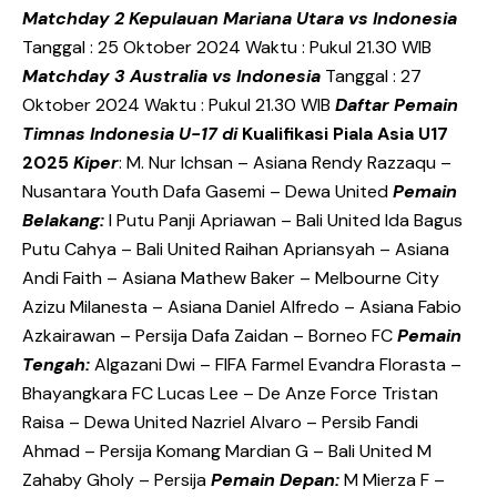
Matchday 2
Kepulauan Mariana Utara vs Indonesia
Tanggal : 25 Oktober 2024 Waktu : Pukul 21.30 WIB
Matchday 3
Australia vs Indonesia
Tanggal : 27
Oktober 2024 Waktu : Pukul 21.30 WIB
Daftar Pemain
Timnas Indonesia U-17 di
Kualifikasi Piala Asia U17
2025
Kiper
: M. Nur Ichsan – Asiana Rendy Razzaqu –
Nusantara Youth Dafa Gasemi – Dewa United
Pemain
Belakang:
I Putu Panji Apriawan – Bali United Ida Bagus
Putu Cahya – Bali United Raihan Apriansyah – Asiana
Andi Faith – Asiana Mathew Baker – Melbourne City
Azizu Milanesta – Asiana Daniel Alfredo – Asiana Fabio
Azkairawan – Persija Dafa Zaidan – Borneo FC
Pemain
Tengah:
Algazani Dwi – FIFA Farmel Evandra Florasta –
Bhayangkara FC Lucas Lee – De Anze Force Tristan
Raisa – Dewa United Nazriel Alvaro – Persib Fandi
Ahmad – Persija Komang Mardian G – Bali United M
Zahaby Gholy – Persija
Pemain Depan:
M Mierza F –