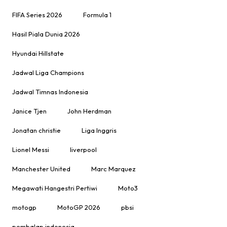
FIFA Series 2026
Formula 1
Hasil Piala Dunia 2026
Hyundai Hillstate
Jadwal Liga Champions
Jadwal Timnas Indonesia
Janice Tjen
John Herdman
Jonatan christie
Liga Inggris
Lionel Messi
liverpool
Manchester United
Marc Marquez
Megawati Hangestri Pertiwi
Moto3
motogp
MotoGP 2026
pbsi
pembalap indonesia