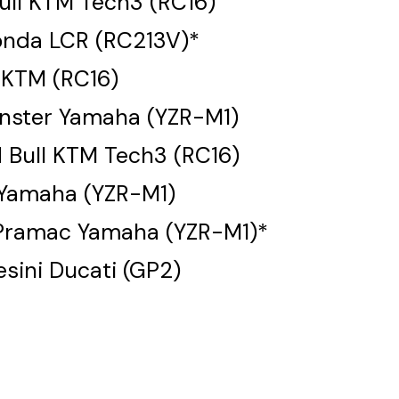
Bull KTM Tech3 (RC16)
onda LCR (RC213V)*
l KTM (RC16)
onster Yamaha (YZR-M1)
d Bull KTM Tech3 (RC16)
 Yamaha (YZR-M1)
R Pramac Yamaha (YZR-M1)*
esini Ducati (GP2)