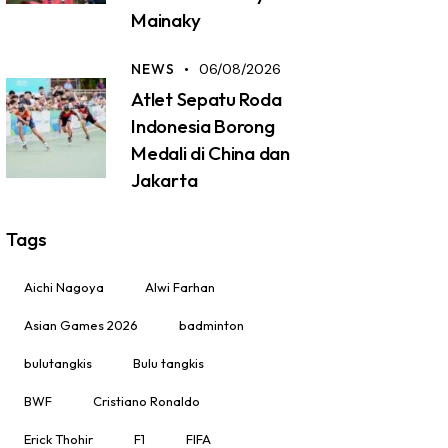
Mainaky
NEWS
06/08/2026
Atlet Sepatu Roda
Indonesia Borong
Medali di China dan
Jakarta
Tags
Aichi Nagoya
Alwi Farhan
Asian Games 2026
badminton
bulutangkis
Bulu tangkis
BWF
Cristiano Ronaldo
Erick Thohir
F1
FIFA