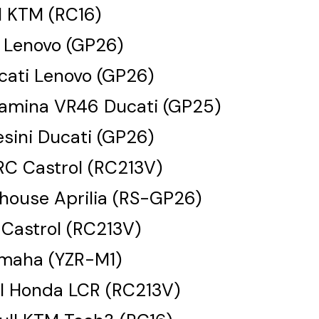
l KTM (RC16)
 Lenovo (GP26)
cati Lenovo (GP26)
rtamina VR46 Ducati (GP25)
sini Ducati (GP26)
RC Castrol (RC213V)
khouse Aprilia (RS-GP26)
Castrol (RC213V)
amaha (YZR-M1)
ol Honda LCR (RC213V)