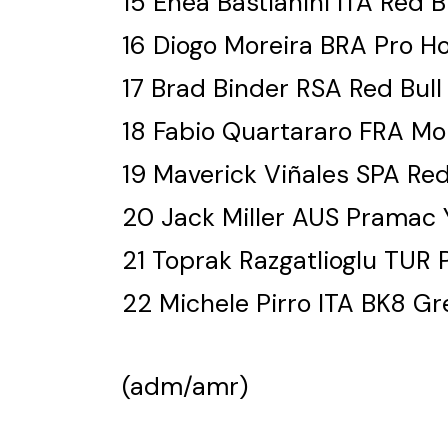
15 Enea Bastianini ITA Red 
16 Diogo Moreira BRA Pro H
17 Brad Binder RSA Red Bul
18 Fabio Quartararo FRA M
19 Maverick Viñales SPA Re
20 Jack Miller AUS Pramac
21 Toprak Razgatlioglu TU
22 Michele Pirro ITA BK8 Gr
(adm/amr)