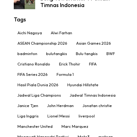
Timnas Indonesia
Tags
Aichi Nagoya
Alwi Farhan
ASEAN Championship 2026
Asian Games 2026
badminton
bulutangkis
Bulu tangkis
BWF
Cristiano Ronaldo
Erick Thohir
FIFA
FIFA Series 2026
Formula 1
Hasil Piala Dunia 2026
Hyundai Hillstate
Jadwal Liga Champions
Jadwal Timnas Indonesia
Janice Tjen
John Herdman
Jonatan christie
Liga Inggris
Lionel Messi
liverpool
Manchester United
Marc Marquez
Megawati Hangestri Pertiwi
Moto3
motogp