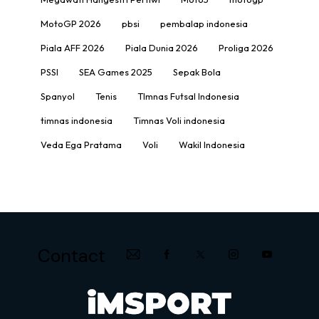
MotoGP 2026
pbsi
pembalap indonesia
Piala AFF 2026
Piala Dunia 2026
Proliga 2026
PSSI
SEA Games 2025
Sepak Bola
Spanyol
Tenis
TImnas Futsal Indonesia
timnas indonesia
Timnas Voli indonesia
Veda Ega Pratama
Voli
Wakil Indonesia
Contact