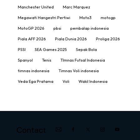
Manchester United
Marc Marquez
Megawati Hangestri Pertiwi
Moto3
motogp
MotoGP 2026
pbsi
pembalap indonesia
Piala AFF 2026
Piala Dunia 2026
Proliga 2026
PSSI
SEA Games 2025
Sepak Bola
Spanyol
Tenis
TImnas Futsal Indonesia
timnas indonesia
Timnas Voli indonesia
Veda Ega Pratama
Voli
Wakil Indonesia
Contact