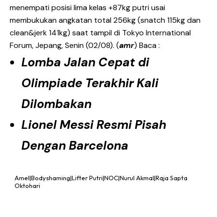
menempati posisi lima kelas +87kg putri usai
membukukan angkatan total 256kg (snatch 115kg dan
clean&jerk 141kg) saat tampil di Tokyo International
Forum, Jepang, Senin (02/08). (
amr
) Baca :
Lomba Jalan Cepat di
Olimpiade Terakhir Kali
Dilombakan
Lionel Messi Resmi Pisah
Dengan Barcelona
Amel|Bodyshaming|Lifter Putri|NOC|Nurul Akmal|Raja Sapta
Oktohari