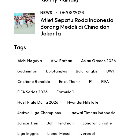
NEWS
06/08/2026
Atlet Sepatu Roda Indonesia
Borong Medali di China dan
Jakarta
Tags
Aichi Nagoya
Alwi Farhan
Asian Games 2026
badminton
bulutangkis
Bulu tangkis
BWF
Cristiano Ronaldo
Erick Thohir
F1
FIFA
FIFA Series 2026
Formula 1
Hasil Piala Dunia 2026
Hyundai Hillstate
Jadwal Liga Champions
Jadwal Timnas Indonesia
Janice Tjen
John Herdman
Jonatan christie
Liga Inggris
Lionel Messi
liverpool