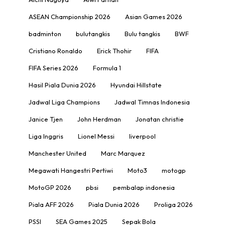
ASEAN Championship 2026
Asian Games 2026
badminton
bulutangkis
Bulu tangkis
BWF
Cristiano Ronaldo
Erick Thohir
FIFA
FIFA Series 2026
Formula 1
Hasil Piala Dunia 2026
Hyundai Hillstate
Jadwal Liga Champions
Jadwal Timnas Indonesia
Janice Tjen
John Herdman
Jonatan christie
Liga Inggris
Lionel Messi
liverpool
Manchester United
Marc Marquez
Megawati Hangestri Pertiwi
Moto3
motogp
MotoGP 2026
pbsi
pembalap indonesia
Piala AFF 2026
Piala Dunia 2026
Proliga 2026
PSSI
SEA Games 2025
Sepak Bola