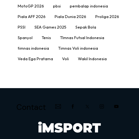
MotoGP 2026
pbsi
pembalap indonesia
Piala AFF 2026
Piala Dunia 2026
Proliga 2026
PSSI
SEA Games 2025
Sepak Bola
Spanyol
Tenis
TImnas Futsal Indonesia
timnas indonesia
Timnas Voli indonesia
Veda Ega Pratama
Voli
Wakil Indonesia
Contact