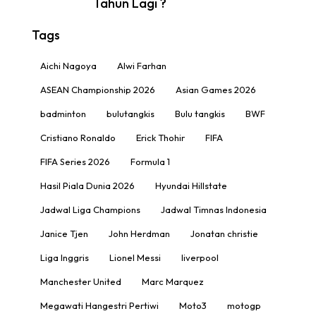
Tahun Lagi ?
Tags
Aichi Nagoya
Alwi Farhan
ASEAN Championship 2026
Asian Games 2026
badminton
bulutangkis
Bulu tangkis
BWF
Cristiano Ronaldo
Erick Thohir
FIFA
FIFA Series 2026
Formula 1
Hasil Piala Dunia 2026
Hyundai Hillstate
Jadwal Liga Champions
Jadwal Timnas Indonesia
Janice Tjen
John Herdman
Jonatan christie
Liga Inggris
Lionel Messi
liverpool
Manchester United
Marc Marquez
Megawati Hangestri Pertiwi
Moto3
motogp