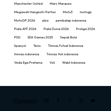
Manchester United
Marc Marquez
Megawati Hangestri Pertiwi
Moto3
motogp
MotoGP 2026
pbsi
pembalap indonesia
Piala AFF 2026
Piala Dunia 2026
Proliga 2026
PSSI
SEA Games 2025
Sepak Bola
Spanyol
Tenis
TImnas Futsal Indonesia
timnas indonesia
Timnas Voli indonesia
Veda Ega Pratama
Voli
Wakil Indonesia
Contact