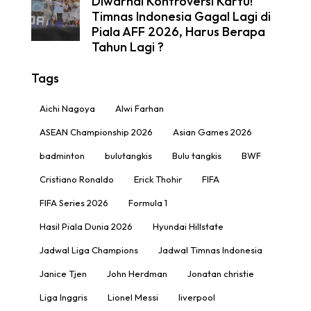
Diwarnai Kontroversi Kartu!
Timnas Indonesia Gagal Lagi di
Piala AFF 2026, Harus Berapa
Tahun Lagi ?
Tags
Aichi Nagoya
Alwi Farhan
ASEAN Championship 2026
Asian Games 2026
badminton
bulutangkis
Bulu tangkis
BWF
Cristiano Ronaldo
Erick Thohir
FIFA
FIFA Series 2026
Formula 1
Hasil Piala Dunia 2026
Hyundai Hillstate
Jadwal Liga Champions
Jadwal Timnas Indonesia
Janice Tjen
John Herdman
Jonatan christie
Liga Inggris
Lionel Messi
liverpool