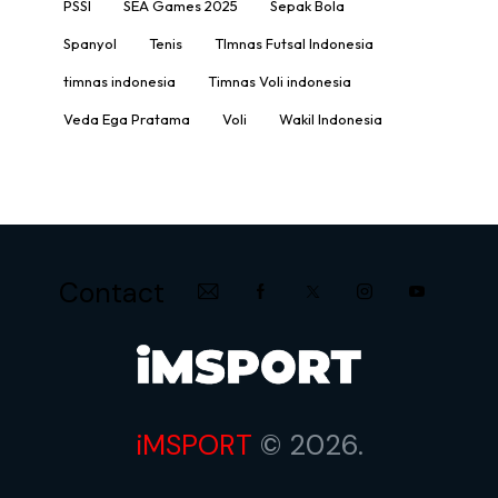
PSSI
SEA Games 2025
Sepak Bola
Spanyol
Tenis
TImnas Futsal Indonesia
timnas indonesia
Timnas Voli indonesia
Veda Ega Pratama
Voli
Wakil Indonesia
Contact
iMSPORT
© 2026.