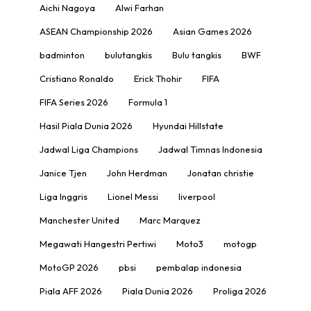
Aichi Nagoya
Alwi Farhan
ASEAN Championship 2026
Asian Games 2026
badminton
bulutangkis
Bulu tangkis
BWF
Cristiano Ronaldo
Erick Thohir
FIFA
FIFA Series 2026
Formula 1
Hasil Piala Dunia 2026
Hyundai Hillstate
Jadwal Liga Champions
Jadwal Timnas Indonesia
Janice Tjen
John Herdman
Jonatan christie
Liga Inggris
Lionel Messi
liverpool
Manchester United
Marc Marquez
Megawati Hangestri Pertiwi
Moto3
motogp
MotoGP 2026
pbsi
pembalap indonesia
Piala AFF 2026
Piala Dunia 2026
Proliga 2026