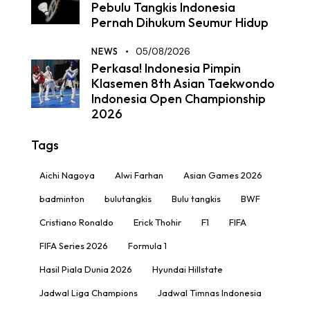
Pebulu Tangkis Indonesia
Pernah Dihukum Seumur Hidup
NEWS
05/08/2026
Perkasa! Indonesia Pimpin
Klasemen 8th Asian Taekwondo
Indonesia Open Championship
2026
Tags
Aichi Nagoya
Alwi Farhan
Asian Games 2026
badminton
bulutangkis
Bulu tangkis
BWF
Cristiano Ronaldo
Erick Thohir
F1
FIFA
FIFA Series 2026
Formula 1
Hasil Piala Dunia 2026
Hyundai Hillstate
Jadwal Liga Champions
Jadwal Timnas Indonesia