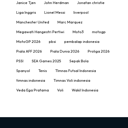
Janice Tjen
John Herdman
Jonatan christie
Liga Inggris
Lionel Messi
liverpool
Manchester United
Marc Marquez
Megawati Hangestri Pertiwi
Moto3
motogp
MotoGP 2026
pbsi
pembalap indonesia
Piala AFF 2026
Piala Dunia 2026
Proliga 2026
PSSI
SEA Games 2025
Sepak Bola
Spanyol
Tenis
TImnas Futsal Indonesia
timnas indonesia
Timnas Voli indonesia
Veda Ega Pratama
Voli
Wakil Indonesia