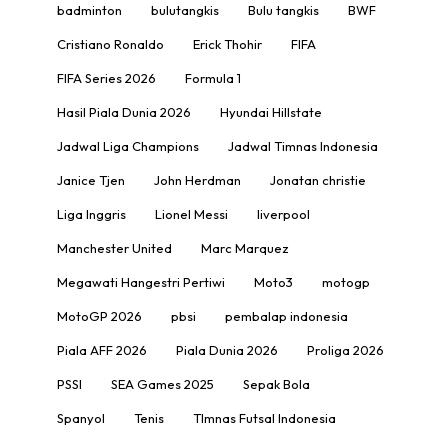
badminton
bulutangkis
Bulu tangkis
BWF
Cristiano Ronaldo
Erick Thohir
FIFA
FIFA Series 2026
Formula 1
Hasil Piala Dunia 2026
Hyundai Hillstate
Jadwal Liga Champions
Jadwal Timnas Indonesia
Janice Tjen
John Herdman
Jonatan christie
Liga Inggris
Lionel Messi
liverpool
Manchester United
Marc Marquez
Megawati Hangestri Pertiwi
Moto3
motogp
MotoGP 2026
pbsi
pembalap indonesia
Piala AFF 2026
Piala Dunia 2026
Proliga 2026
PSSI
SEA Games 2025
Sepak Bola
Spanyol
Tenis
TImnas Futsal Indonesia