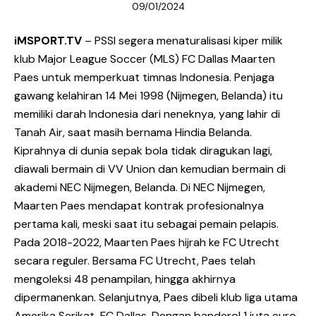
09/01/2024
iMSPORT.TV
– PSSI segera menaturalisasi kiper milik
klub Major League Soccer (MLS) FC Dallas Maarten
Paes untuk memperkuat timnas Indonesia. Penjaga
gawang kelahiran 14 Mei 1998 (Nijmegen, Belanda) itu
memiliki darah Indonesia dari neneknya, yang lahir di
Tanah Air, saat masih bernama Hindia Belanda.
Kiprahnya di dunia sepak bola tidak diragukan lagi,
diawali bermain di VV Union dan kemudian bermain di
akademi NEC Nijmegen, Belanda. Di NEC Nijmegen,
Maarten Paes mendapat kontrak profesionalnya
pertama kali, meski saat itu sebagai pemain pelapis.
Pada 2018-2022, Maarten Paes hijrah ke FC Utrecht
secara reguler. Bersama FC Utrecht, Paes telah
mengoleksi 48 penampilan, hingga akhirnya
dipermanenkan. Selanjutnya, Paes dibeli klub liga utama
Amerika Serikat, FC Dallas. Dengan banderol 1 juta euro,