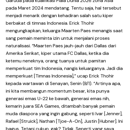
Garuda pada kualifikasi Piala Dunia 2026 zona Asia
pada Maret 2024 mendatang. Tentu saja, hal tersebut
menjadi menarik dengan kehadiran salah satu kiper
berbakat di timnas Indonesia. Erick Thohir
mengungkapkan, keluarga Maarten Paes menangis saat
sang pemain meminta izin untuk menjalani proses
naturalisasi. “Maarten Paes jauh-jauh dari Dallas dari
Amerika Serikat, kiper utama FC Dallas, ketika dia
ketemu neneknya, orang tuanya untuk pamitan
memperkuat tim Indonesia, nangis keluarganya. Jadi dia
memperkuat [Timnas Indonesia],” ucap Erick Thohir
kepada wartawan di Senayan, Senin (8/1). “Artinya apa,
ini kita membangun momentum besar, kita punya
generasi emas U-22 ke bawah, generasi emas nih,
kemarin juara SEA Games, ditambah banyak pemain
muda diaspora yang ingin gabung, seperti Ivar [Jenner],
Rafael [Struick], Nathan [Tjoe-A-On], Justin [Hubner]. Ini
bagus. Tetapi cukup, gak? Tidak. Seperti yang saya