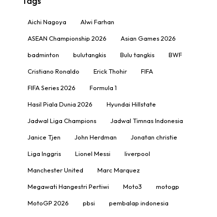
Tags
Aichi Nagoya
Alwi Farhan
ASEAN Championship 2026
Asian Games 2026
badminton
bulutangkis
Bulu tangkis
BWF
Cristiano Ronaldo
Erick Thohir
FIFA
FIFA Series 2026
Formula 1
Hasil Piala Dunia 2026
Hyundai Hillstate
Jadwal Liga Champions
Jadwal Timnas Indonesia
Janice Tjen
John Herdman
Jonatan christie
Liga Inggris
Lionel Messi
liverpool
Manchester United
Marc Marquez
Megawati Hangestri Pertiwi
Moto3
motogp
MotoGP 2026
pbsi
pembalap indonesia