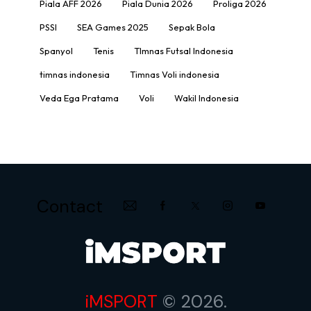
Piala AFF 2026
Piala Dunia 2026
Proliga 2026
PSSI
SEA Games 2025
Sepak Bola
Spanyol
Tenis
TImnas Futsal Indonesia
timnas indonesia
Timnas Voli indonesia
Veda Ega Pratama
Voli
Wakil Indonesia
Contact
iMSPORT
© 2026.