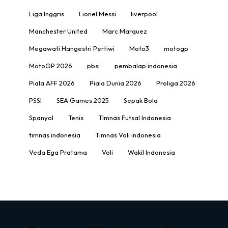
Liga Inggris
Lionel Messi
liverpool
Manchester United
Marc Marquez
Megawati Hangestri Pertiwi
Moto3
motogp
MotoGP 2026
pbsi
pembalap indonesia
Piala AFF 2026
Piala Dunia 2026
Proliga 2026
PSSI
SEA Games 2025
Sepak Bola
Spanyol
Tenis
TImnas Futsal Indonesia
timnas indonesia
Timnas Voli indonesia
Veda Ega Pratama
Voli
Wakil Indonesia