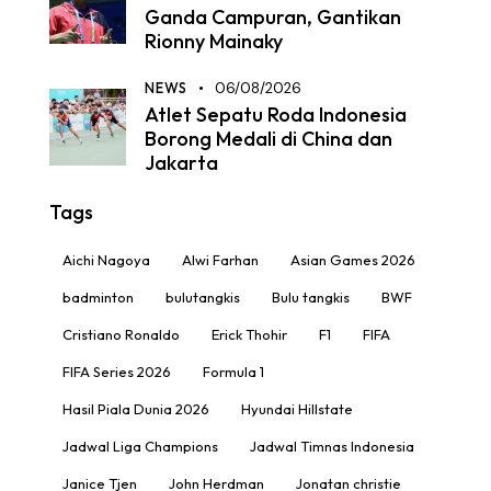
Ganda Campuran, Gantikan
Rionny Mainaky
NEWS
06/08/2026
Atlet Sepatu Roda Indonesia
Borong Medali di China dan
Jakarta
Tags
Aichi Nagoya
Alwi Farhan
Asian Games 2026
badminton
bulutangkis
Bulu tangkis
BWF
Cristiano Ronaldo
Erick Thohir
F1
FIFA
FIFA Series 2026
Formula 1
Hasil Piala Dunia 2026
Hyundai Hillstate
Jadwal Liga Champions
Jadwal Timnas Indonesia
Janice Tjen
John Herdman
Jonatan christie