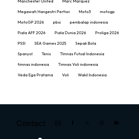
Manchester United
Marc Marquez
Megawati Hangestri Pertiwi
Moto3
motogp
MotoGP 2026
pbsi
pembalap indonesia
Piala AFF 2026
Piala Dunia 2026
Proliga 2026
PSSI
SEA Games 2025
Sepak Bola
Spanyol
Tenis
TImnas Futsal Indonesia
timnas indonesia
Timnas Voli indonesia
Veda Ega Pratama
Voli
Wakil Indonesia
Contact