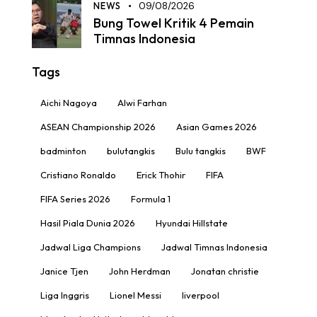
NEWS
09/08/2026
Bung Towel Kritik 4 Pemain
Timnas Indonesia
Tags
Aichi Nagoya
Alwi Farhan
ASEAN Championship 2026
Asian Games 2026
badminton
bulutangkis
Bulu tangkis
BWF
Cristiano Ronaldo
Erick Thohir
FIFA
FIFA Series 2026
Formula 1
Hasil Piala Dunia 2026
Hyundai Hillstate
Jadwal Liga Champions
Jadwal Timnas Indonesia
Janice Tjen
John Herdman
Jonatan christie
Liga Inggris
Lionel Messi
liverpool