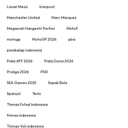
Lionel Messi
liverpool
Manchester United
Marc Marquez
Megawati Hangestri Pertiwi
Moto3
motogp
MotoGP 2026
pbsi
pembalap indonesia
Piala AFF 2026
Piala Dunia 2026
Proliga 2026
PSSI
SEA Games 2025
Sepak Bola
Spanyol
Tenis
TImnas Futsal Indonesia
timnas indonesia
Timnas Voli indonesia