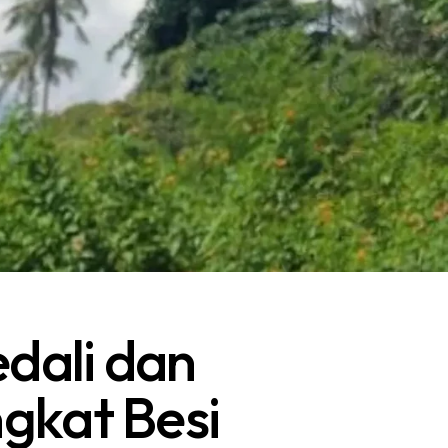
edali dan
gkat Besi