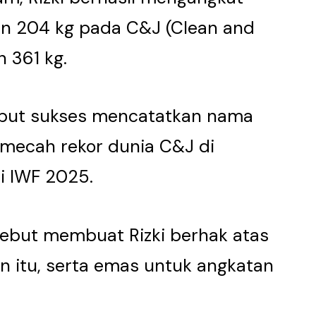
an 204 kg pada C&J (Clean and
n 361 kg.
sebut sukses mencatatkan nama
emecah rekor dunia C&J di
i IWF 2025.
rsebut membuat Rizki berhak atas
 itu, serta emas untuk angkatan