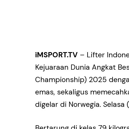
iMSPORT.TV
– Lifter Indone
Kejuaraan Dunia Angkat Bes
Championship) 2025 dengan
emas, sekaligus memecahka
digelar di Norwegia. Selasa (
Bertarung di kelas 79 kilog