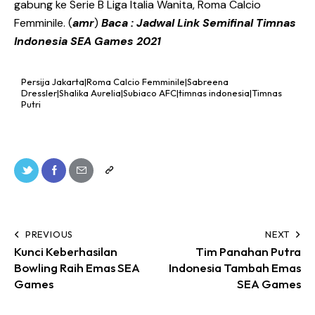
gabung ke Serie B Liga Italia Wanita, Roma Calcio
Femminile. (
amr
)
Baca :
Jadwal Link Semifinal Timnas
Indonesia SEA Games 2021
Persija Jakarta|Roma Calcio Femminile|Sabreena
Dressler|Shalika Aurelia|Subiaco AFC|timnas indonesia|Timnas
Putri
PREVIOUS
NEXT
Kunci Keberhasilan
Tim Panahan Putra
Bowling Raih Emas SEA
Indonesia Tambah Emas
Games
SEA Games