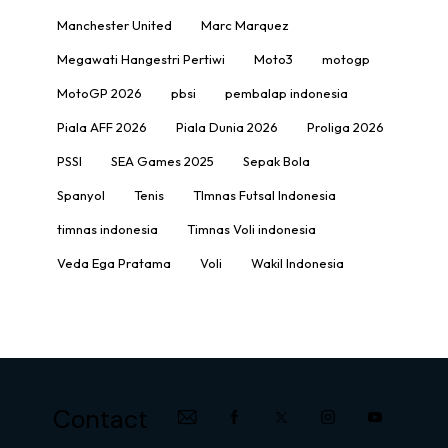
Manchester United
Marc Marquez
Megawati Hangestri Pertiwi
Moto3
motogp
MotoGP 2026
pbsi
pembalap indonesia
Piala AFF 2026
Piala Dunia 2026
Proliga 2026
PSSI
SEA Games 2025
Sepak Bola
Spanyol
Tenis
TImnas Futsal Indonesia
timnas indonesia
Timnas Voli indonesia
Veda Ega Pratama
Voli
Wakil Indonesia
Contact