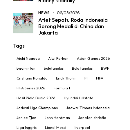
Rionny Mainaky
NEWS
06/08/2026
Atlet Sepatu Roda Indonesia
Borong Medali di China dan
Jakarta
Tags
Aichi Nagoya
Alwi Farhan
Asian Games 2026
badminton
bulutangkis
Bulu tangkis
BWF
Cristiano Ronaldo
Erick Thohir
F1
FIFA
FIFA Series 2026
Formula 1
Hasil Piala Dunia 2026
Hyundai Hillstate
Jadwal Liga Champions
Jadwal Timnas Indonesia
Janice Tjen
John Herdman
Jonatan christie
Liga Inggris
Lionel Messi
liverpool