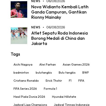
NEWS
06/08/2026
Nova Widianto Kembali Latih
Ganda Campuran, Gantikan
Rionny Mainaky
NEWS
06/08/2026
Atlet Sepatu Roda Indonesia
Borong Medali di China dan
Jakarta
Tags
Aichi Nagoya
Alwi Farhan
Asian Games 2026
badminton
bulutangkis
Bulu tangkis
BWF
Cristiano Ronaldo
Erick Thohir
F1
FIFA
FIFA Series 2026
Formula 1
Hasil Piala Dunia 2026
Hyundai Hillstate
Jadwal Liga Champions
Jadwal Timnas Indonesia