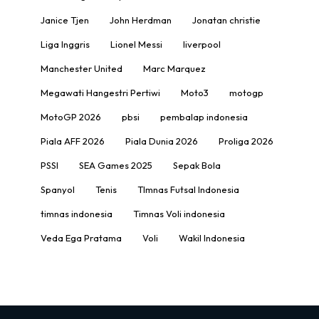
Janice Tjen
John Herdman
Jonatan christie
Liga Inggris
Lionel Messi
liverpool
Manchester United
Marc Marquez
Megawati Hangestri Pertiwi
Moto3
motogp
MotoGP 2026
pbsi
pembalap indonesia
Piala AFF 2026
Piala Dunia 2026
Proliga 2026
PSSI
SEA Games 2025
Sepak Bola
Spanyol
Tenis
TImnas Futsal Indonesia
timnas indonesia
Timnas Voli indonesia
Veda Ega Pratama
Voli
Wakil Indonesia