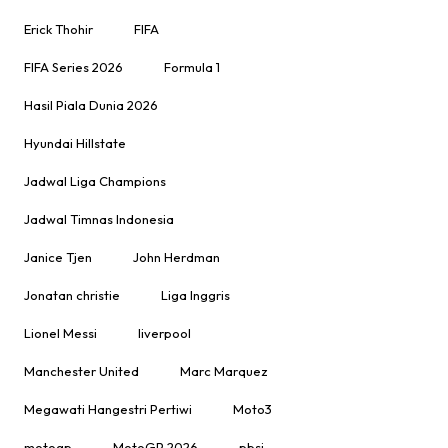
Erick Thohir
FIFA
FIFA Series 2026
Formula 1
Hasil Piala Dunia 2026
Hyundai Hillstate
Jadwal Liga Champions
Jadwal Timnas Indonesia
Janice Tjen
John Herdman
Jonatan christie
Liga Inggris
Lionel Messi
liverpool
Manchester United
Marc Marquez
Megawati Hangestri Pertiwi
Moto3
motogp
MotoGP 2026
pbsi