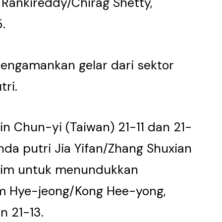
j Rankireddy/Chirag Shetty,
.
l mengamankan gelar dari sektor
ri.
n Chun-yi (Taiwan) 21-11 dan 21-
da putri Jia Yifan/Zhang Shuxian
 gim untuk menundukkan
im Hye-jeong/Kong Hee-yong,
n 21-13.