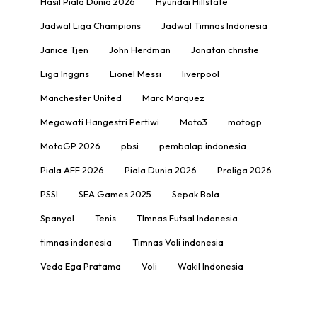
Hasil Piala Dunia 2026
Hyundai Hillstate
Jadwal Liga Champions
Jadwal Timnas Indonesia
Janice Tjen
John Herdman
Jonatan christie
Liga Inggris
Lionel Messi
liverpool
Manchester United
Marc Marquez
Megawati Hangestri Pertiwi
Moto3
motogp
MotoGP 2026
pbsi
pembalap indonesia
Piala AFF 2026
Piala Dunia 2026
Proliga 2026
PSSI
SEA Games 2025
Sepak Bola
Spanyol
Tenis
TImnas Futsal Indonesia
timnas indonesia
Timnas Voli indonesia
Veda Ega Pratama
Voli
Wakil Indonesia