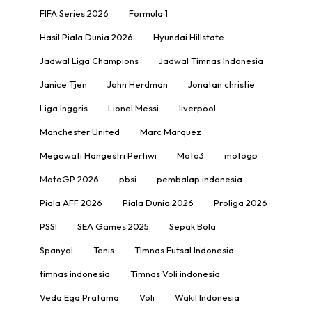
FIFA Series 2026
Formula 1
Hasil Piala Dunia 2026
Hyundai Hillstate
Jadwal Liga Champions
Jadwal Timnas Indonesia
Janice Tjen
John Herdman
Jonatan christie
Liga Inggris
Lionel Messi
liverpool
Manchester United
Marc Marquez
Megawati Hangestri Pertiwi
Moto3
motogp
MotoGP 2026
pbsi
pembalap indonesia
Piala AFF 2026
Piala Dunia 2026
Proliga 2026
PSSI
SEA Games 2025
Sepak Bola
Spanyol
Tenis
TImnas Futsal Indonesia
timnas indonesia
Timnas Voli indonesia
Veda Ega Pratama
Voli
Wakil Indonesia