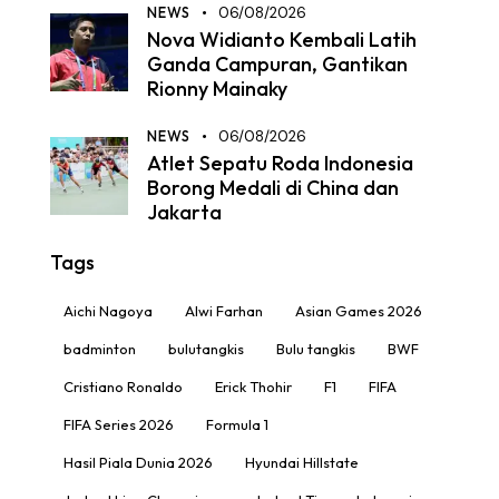
NEWS
06/08/2026
Nova Widianto Kembali Latih
Ganda Campuran, Gantikan
Rionny Mainaky
NEWS
06/08/2026
Atlet Sepatu Roda Indonesia
Borong Medali di China dan
Jakarta
Tags
Aichi Nagoya
Alwi Farhan
Asian Games 2026
badminton
bulutangkis
Bulu tangkis
BWF
Cristiano Ronaldo
Erick Thohir
F1
FIFA
FIFA Series 2026
Formula 1
Hasil Piala Dunia 2026
Hyundai Hillstate