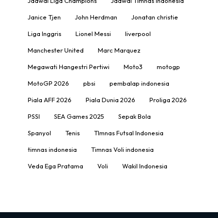
Jadwal Liga Champions
Jadwal Timnas Indonesia
Janice Tjen
John Herdman
Jonatan christie
Liga Inggris
Lionel Messi
liverpool
Manchester United
Marc Marquez
Megawati Hangestri Pertiwi
Moto3
motogp
MotoGP 2026
pbsi
pembalap indonesia
Piala AFF 2026
Piala Dunia 2026
Proliga 2026
PSSI
SEA Games 2025
Sepak Bola
Spanyol
Tenis
TImnas Futsal Indonesia
timnas indonesia
Timnas Voli indonesia
Veda Ega Pratama
Voli
Wakil Indonesia