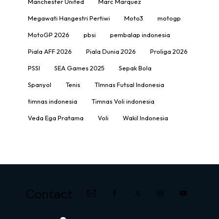
Manchester United
Marc Marquez
Megawati Hangestri Pertiwi
Moto3
motogp
MotoGP 2026
pbsi
pembalap indonesia
Piala AFF 2026
Piala Dunia 2026
Proliga 2026
PSSI
SEA Games 2025
Sepak Bola
Spanyol
Tenis
TImnas Futsal Indonesia
timnas indonesia
Timnas Voli indonesia
Veda Ega Pratama
Voli
Wakil Indonesia
Contact