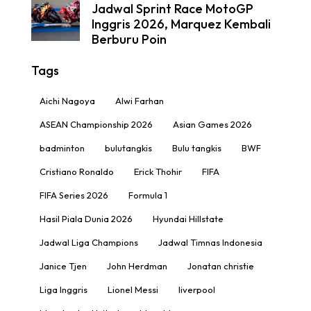
Jadwal Sprint Race MotoGP
Inggris 2026, Marquez Kembali
Berburu Poin
Tags
Aichi Nagoya
Alwi Farhan
ASEAN Championship 2026
Asian Games 2026
badminton
bulutangkis
Bulu tangkis
BWF
Cristiano Ronaldo
Erick Thohir
FIFA
FIFA Series 2026
Formula 1
Hasil Piala Dunia 2026
Hyundai Hillstate
Jadwal Liga Champions
Jadwal Timnas Indonesia
Janice Tjen
John Herdman
Jonatan christie
Liga Inggris
Lionel Messi
liverpool