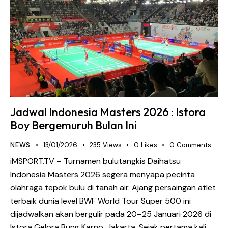
Jadwal Indonesia Masters 2026 : Istora
Boy Bergemuruh Bulan Ini
NEWS
13/01/2026
235
Views
0
Likes
0
Comments
iMSPORT.TV – Turnamen bulutangkis Daihatsu
Indonesia Masters 2026 segera menyapa pecinta
olahraga tepok bulu di tanah air. Ajang persaingan atlet
terbaik dunia level BWF World Tour Super 500 ini
dijadwalkan akan bergulir pada 20–25 Januari 2026 di
Istora Gelora Bung Karno, Jakarta. Sejak pertama kali