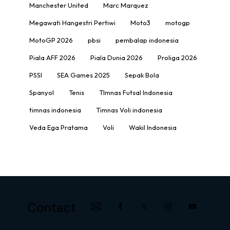
Manchester United
Marc Marquez
Megawati Hangestri Pertiwi
Moto3
motogp
MotoGP 2026
pbsi
pembalap indonesia
Piala AFF 2026
Piala Dunia 2026
Proliga 2026
PSSI
SEA Games 2025
Sepak Bola
Spanyol
Tenis
TImnas Futsal Indonesia
timnas indonesia
Timnas Voli indonesia
Veda Ega Pratama
Voli
Wakil Indonesia
Contact