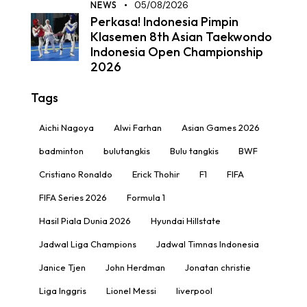
NEWS
05/08/2026
Perkasa! Indonesia Pimpin
Klasemen 8th Asian Taekwondo
Indonesia Open Championship
2026
Tags
Aichi Nagoya
Alwi Farhan
Asian Games 2026
badminton
bulutangkis
Bulu tangkis
BWF
Cristiano Ronaldo
Erick Thohir
F1
FIFA
FIFA Series 2026
Formula 1
Hasil Piala Dunia 2026
Hyundai Hillstate
Jadwal Liga Champions
Jadwal Timnas Indonesia
Janice Tjen
John Herdman
Jonatan christie
Liga Inggris
Lionel Messi
liverpool