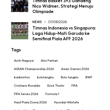
Timnas Basket 3×3 Gandeng
Nico Widmer, Strategi Menuju
Olimpiade
NEWS
07/08/2026
Timnas Indonesia vs Singapura:
Laga Hidup-Mati Garuda ke
Semifinal Piala AFF 2026
Tags
Aichi Nagoya
Alwi Farhan
ASEAN Championship 2026
Asian Games 2026
badminton
bulutangkis
Bulu tangkis
BWF
Cristiano Ronaldo
Erick Thohir
FIFA
FIFA Series 2026
Formula 1
Hasil Piala Dunia 2026
Hyundai Hillstate