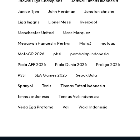
Jadwal Liga Champions
Jadwal Timnas Indonesia
Janice Tjen
John Herdman
Jonatan christie
Liga Inggris
Lionel Messi
liverpool
Manchester United
Marc Marquez
Megawati Hangestri Pertiwi
Moto3
motogp
MotoGP 2026
pbsi
pembalap indonesia
Piala AFF 2026
Piala Dunia 2026
Proliga 2026
PSSI
SEA Games 2025
Sepak Bola
Spanyol
Tenis
TImnas Futsal Indonesia
timnas indonesia
Timnas Voli indonesia
Veda Ega Pratama
Voli
Wakil Indonesia