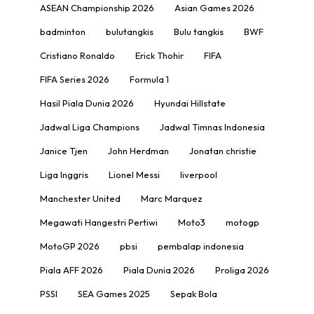
ASEAN Championship 2026
Asian Games 2026
badminton
bulutangkis
Bulu tangkis
BWF
Cristiano Ronaldo
Erick Thohir
FIFA
FIFA Series 2026
Formula 1
Hasil Piala Dunia 2026
Hyundai Hillstate
Jadwal Liga Champions
Jadwal Timnas Indonesia
Janice Tjen
John Herdman
Jonatan christie
Liga Inggris
Lionel Messi
liverpool
Manchester United
Marc Marquez
Megawati Hangestri Pertiwi
Moto3
motogp
MotoGP 2026
pbsi
pembalap indonesia
Piala AFF 2026
Piala Dunia 2026
Proliga 2026
PSSI
SEA Games 2025
Sepak Bola