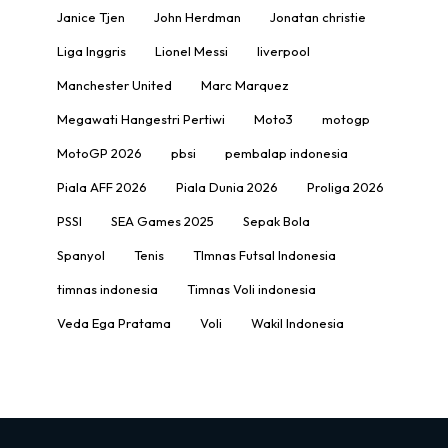
Janice Tjen
John Herdman
Jonatan christie
Liga Inggris
Lionel Messi
liverpool
Manchester United
Marc Marquez
Megawati Hangestri Pertiwi
Moto3
motogp
MotoGP 2026
pbsi
pembalap indonesia
Piala AFF 2026
Piala Dunia 2026
Proliga 2026
PSSI
SEA Games 2025
Sepak Bola
Spanyol
Tenis
TImnas Futsal Indonesia
timnas indonesia
Timnas Voli indonesia
Veda Ega Pratama
Voli
Wakil Indonesia