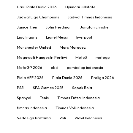
Hasil Piala Dunia 2026
Hyundai Hillstate
Jadwal Liga Champions
Jadwal Timnas Indonesia
Janice Tjen
John Herdman
Jonatan christie
Liga Inggris
Lionel Messi
liverpool
Manchester United
Marc Marquez
Megawati Hangestri Pertiwi
Moto3
motogp
MotoGP 2026
pbsi
pembalap indonesia
Piala AFF 2026
Piala Dunia 2026
Proliga 2026
PSSI
SEA Games 2025
Sepak Bola
Spanyol
Tenis
TImnas Futsal Indonesia
timnas indonesia
Timnas Voli indonesia
Veda Ega Pratama
Voli
Wakil Indonesia