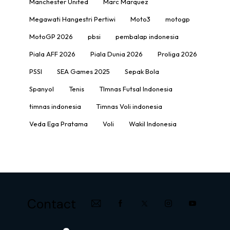
Manchester United
Marc Marquez
Megawati Hangestri Pertiwi
Moto3
motogp
MotoGP 2026
pbsi
pembalap indonesia
Piala AFF 2026
Piala Dunia 2026
Proliga 2026
PSSI
SEA Games 2025
Sepak Bola
Spanyol
Tenis
TImnas Futsal Indonesia
timnas indonesia
Timnas Voli indonesia
Veda Ega Pratama
Voli
Wakil Indonesia
Contact