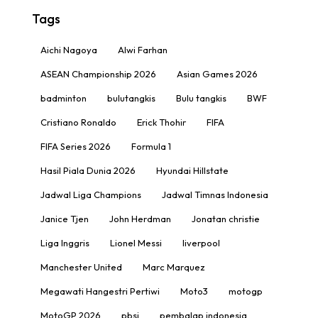
Tags
Aichi Nagoya
Alwi Farhan
ASEAN Championship 2026
Asian Games 2026
badminton
bulutangkis
Bulu tangkis
BWF
Cristiano Ronaldo
Erick Thohir
FIFA
FIFA Series 2026
Formula 1
Hasil Piala Dunia 2026
Hyundai Hillstate
Jadwal Liga Champions
Jadwal Timnas Indonesia
Janice Tjen
John Herdman
Jonatan christie
Liga Inggris
Lionel Messi
liverpool
Manchester United
Marc Marquez
Megawati Hangestri Pertiwi
Moto3
motogp
MotoGP 2026
pbsi
pembalap indonesia