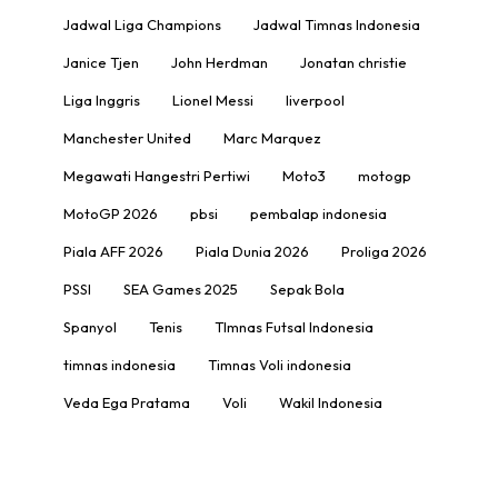
Jadwal Liga Champions
Jadwal Timnas Indonesia
Janice Tjen
John Herdman
Jonatan christie
Liga Inggris
Lionel Messi
liverpool
Manchester United
Marc Marquez
Megawati Hangestri Pertiwi
Moto3
motogp
MotoGP 2026
pbsi
pembalap indonesia
Piala AFF 2026
Piala Dunia 2026
Proliga 2026
PSSI
SEA Games 2025
Sepak Bola
Spanyol
Tenis
TImnas Futsal Indonesia
timnas indonesia
Timnas Voli indonesia
Veda Ega Pratama
Voli
Wakil Indonesia