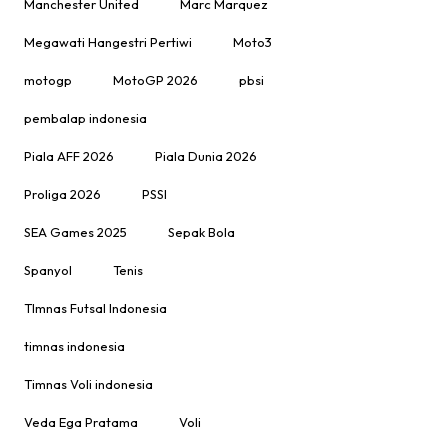
Manchester United
Marc Marquez
Megawati Hangestri Pertiwi
Moto3
motogp
MotoGP 2026
pbsi
pembalap indonesia
Piala AFF 2026
Piala Dunia 2026
Proliga 2026
PSSI
SEA Games 2025
Sepak Bola
Spanyol
Tenis
TImnas Futsal Indonesia
timnas indonesia
Timnas Voli indonesia
Veda Ega Pratama
Voli