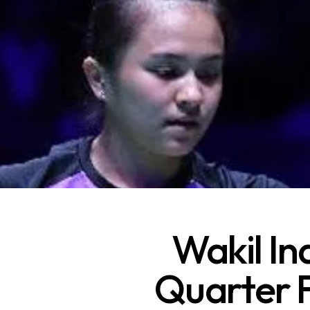
Wakil In
Quarter F