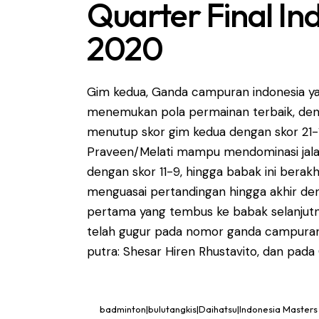
Quarter Final In
2020
Gim kedua, Ganda campuran indonesia ya
menemukan pola permainan terbaik, deng
menutup skor gim kedua dengan skor 21-
Praveen/Melati mampu mendominasi jala
dengan skor 11-9, hingga babak ini berak
menguasai pertandingan hingga akhir deng
pertama yang tembus ke babak selanjutnya
telah gugur pada nomor ganda campuran
putra: Shesar Hiren Rhustavito, dan pada
badminton|bulutangkis|Daihatsu|Indonesia Masters