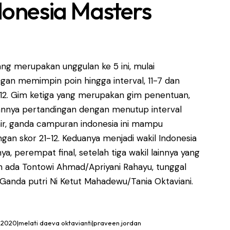
donesia Masters
ng merupakan unggulan ke 5 ini, mulai
an memimpin poin hingga interval, 11-7 dan
12. Gim ketiga yang merupakan gim penentuan,
nnya pertandingan dengan menutup interval
hir, ganda campuran indonesia ini mampu
an skor 21-12. Keduanya menjadi wakil Indonesia
, perempat final, setelah tiga wakil lainnya yang
 ada Tontowi Ahmad/Apriyani Rahayu, tunggal
 Ganda putri Ni Ketut Mahadewu/Tania Oktaviani.
 2020|melati daeva oktavianti|praveen jordan