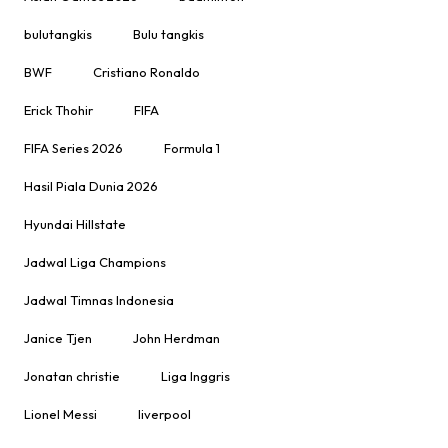
bulutangkis
Bulu tangkis
BWF
Cristiano Ronaldo
Erick Thohir
FIFA
FIFA Series 2026
Formula 1
Hasil Piala Dunia 2026
Hyundai Hillstate
Jadwal Liga Champions
Jadwal Timnas Indonesia
Janice Tjen
John Herdman
Jonatan christie
Liga Inggris
Lionel Messi
liverpool