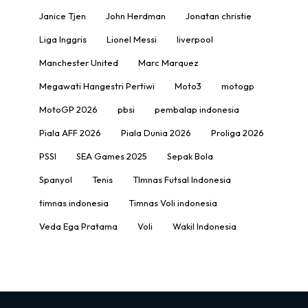
Janice Tjen
John Herdman
Jonatan christie
Liga Inggris
Lionel Messi
liverpool
Manchester United
Marc Marquez
Megawati Hangestri Pertiwi
Moto3
motogp
MotoGP 2026
pbsi
pembalap indonesia
Piala AFF 2026
Piala Dunia 2026
Proliga 2026
PSSI
SEA Games 2025
Sepak Bola
Spanyol
Tenis
TImnas Futsal Indonesia
timnas indonesia
Timnas Voli indonesia
Veda Ega Pratama
Voli
Wakil Indonesia