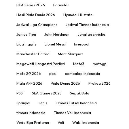
FIFA Series 2026
Formula 1
Hasil Piala Dunia 2026
Hyundai Hillstate
Jadwal Liga Champions
Jadwal Timnas Indonesia
Janice Tjen
John Herdman
Jonatan christie
Liga Inggris
Lionel Messi
liverpool
Manchester United
Marc Marquez
Megawati Hangestri Pertiwi
Moto3
motogp
MotoGP 2026
pbsi
pembalap indonesia
Piala AFF 2026
Piala Dunia 2026
Proliga 2026
PSSI
SEA Games 2025
Sepak Bola
Spanyol
Tenis
TImnas Futsal Indonesia
timnas indonesia
Timnas Voli indonesia
Veda Ega Pratama
Voli
Wakil Indonesia