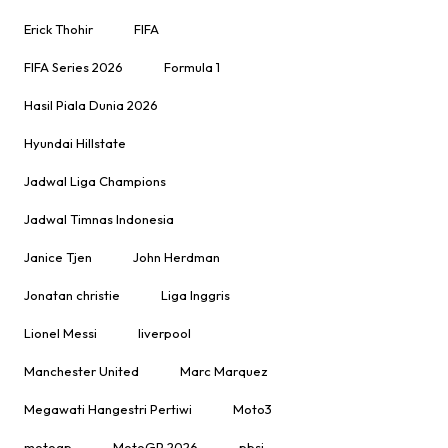
Erick Thohir
FIFA
FIFA Series 2026
Formula 1
Hasil Piala Dunia 2026
Hyundai Hillstate
Jadwal Liga Champions
Jadwal Timnas Indonesia
Janice Tjen
John Herdman
Jonatan christie
Liga Inggris
Lionel Messi
liverpool
Manchester United
Marc Marquez
Megawati Hangestri Pertiwi
Moto3
motogp
MotoGP 2026
pbsi