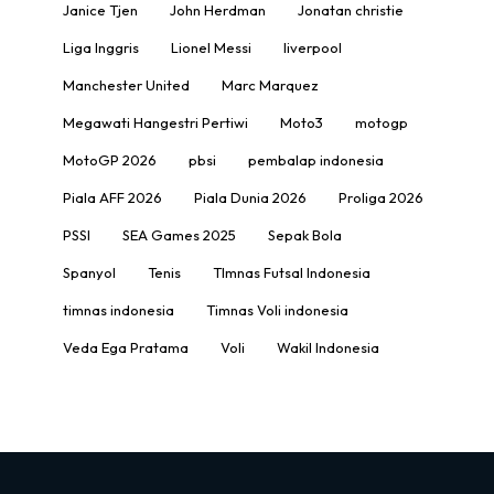
Janice Tjen
John Herdman
Jonatan christie
Liga Inggris
Lionel Messi
liverpool
Manchester United
Marc Marquez
Megawati Hangestri Pertiwi
Moto3
motogp
MotoGP 2026
pbsi
pembalap indonesia
Piala AFF 2026
Piala Dunia 2026
Proliga 2026
PSSI
SEA Games 2025
Sepak Bola
Spanyol
Tenis
TImnas Futsal Indonesia
timnas indonesia
Timnas Voli indonesia
Veda Ega Pratama
Voli
Wakil Indonesia