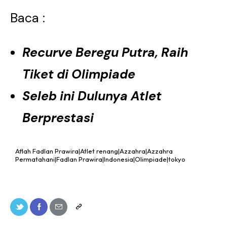
Baca :
Recurve Beregu Putra, Raih
Tiket di Olimpiade
Seleb ini Dulunya Atlet
Berprestasi
Aflah Fadlan Prawira|Atlet renang|Azzahra|Azzahra
Permatahani|Fadlan Prawira|Indonesia|Olimpiade|tokyo