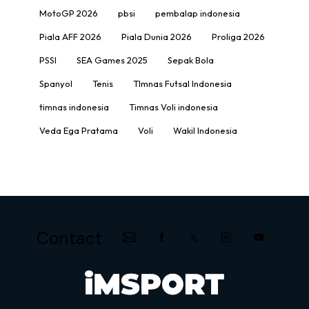
MotoGP 2026
pbsi
pembalap indonesia
Piala AFF 2026
Piala Dunia 2026
Proliga 2026
PSSI
SEA Games 2025
Sepak Bola
Spanyol
Tenis
TImnas Futsal Indonesia
timnas indonesia
Timnas Voli indonesia
Veda Ega Pratama
Voli
Wakil Indonesia
Contact