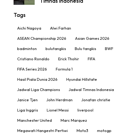
Timnas Indonesia
Tags
Aichi Nagoya
Alwi Farhan
ASEAN Championship 2026
Asian Games 2026
badminton
bulutangkis
Bulu tangkis
BWF
Cristiano Ronaldo
Erick Thohir
FIFA
FIFA Series 2026
Formula 1
Hasil Piala Dunia 2026
Hyundai Hillstate
Jadwal Liga Champions
Jadwal Timnas Indonesia
Janice Tjen
John Herdman
Jonatan christie
Liga Inggris
Lionel Messi
liverpool
Manchester United
Marc Marquez
Megawati Hangestri Pertiwi
Moto3
motogp