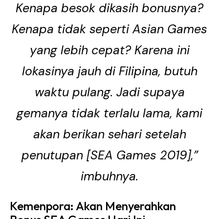
Kenapa besok dikasih bonusnya?
Kenapa tidak seperti Asian Games
yang lebih cepat? Karena ini
lokasinya jauh di Filipina, butuh
waktu pulang. Jadi supaya
gemanya tidak terlalu lama, kami
akan berikan sehari setelah
penutupan [SEA Games 2019],”
imbuhnya.
Kemenpora: Akan Menyerahkan