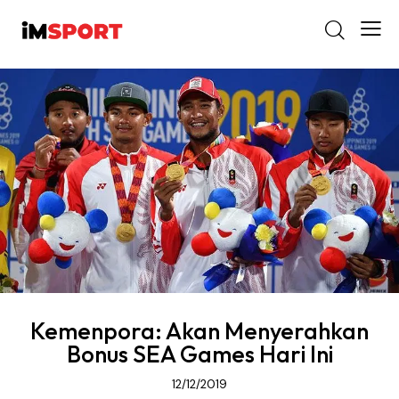
Kemenpora: Akan Menyerahkan
Bonus SEA Games Hari Ini
12/12/2019