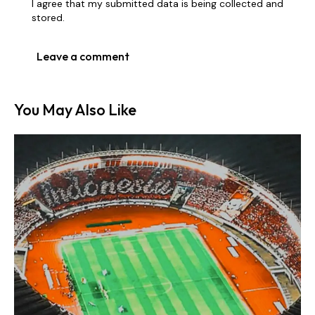
I agree that my submitted data is being collected and
stored.
You May Also Like