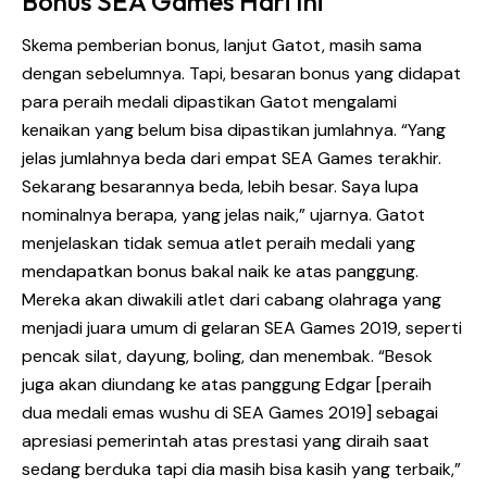
Bonus SEA Games Hari Ini
Skema pemberian bonus, lanjut Gatot, masih sama
dengan sebelumnya. Tapi, besaran bonus yang didapat
para peraih medali dipastikan Gatot mengalami
kenaikan yang belum bisa dipastikan jumlahnya. “Yang
jelas jumlahnya beda dari empat SEA Games terakhir.
Sekarang besarannya beda, lebih besar. Saya lupa
nominalnya berapa, yang jelas naik,” ujarnya. Gatot
menjelaskan tidak semua atlet peraih medali yang
mendapatkan bonus bakal naik ke atas panggung.
Mereka akan diwakili atlet dari cabang olahraga yang
menjadi juara umum di gelaran SEA Games 2019, seperti
pencak silat, dayung, boling, dan menembak. “Besok
juga akan diundang ke atas panggung Edgar [peraih
dua medali emas wushu di SEA Games 2019] sebagai
apresiasi pemerintah atas prestasi yang diraih saat
sedang berduka tapi dia masih bisa kasih yang terbaik,”