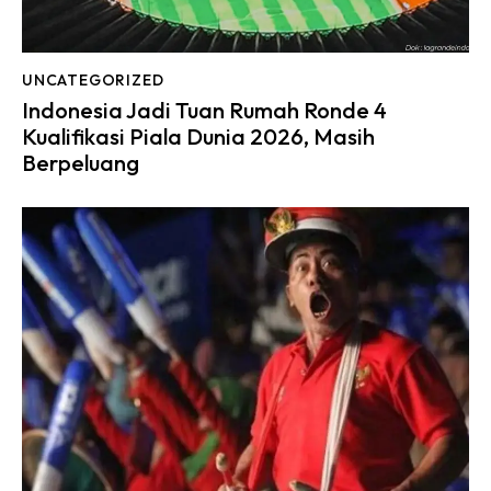
UNCATEGORIZED
Indonesia Jadi Tuan Rumah Ronde 4
Kualifikasi Piala Dunia 2026, Masih
Berpeluang