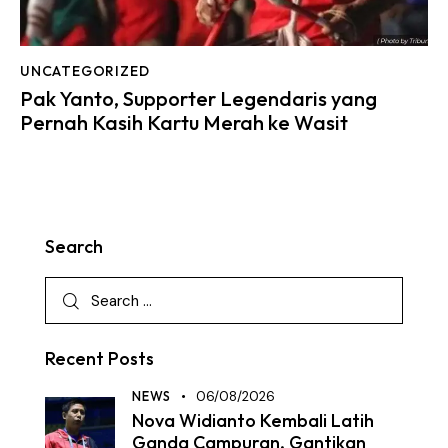
UNCATEGORIZED
Pak Yanto, Supporter Legendaris yang
Pernah Kasih Kartu Merah ke Wasit
Search
Recent Posts
NEWS
06/08/2026
Nova Widianto Kembali Latih
Ganda Campuran, Gantikan