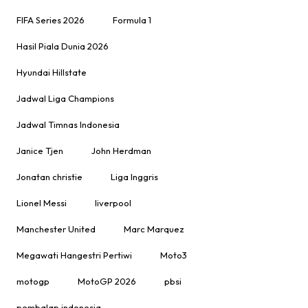
FIFA Series 2026
Formula 1
Hasil Piala Dunia 2026
Hyundai Hillstate
Jadwal Liga Champions
Jadwal Timnas Indonesia
Janice Tjen
John Herdman
Jonatan christie
Liga Inggris
Lionel Messi
liverpool
Manchester United
Marc Marquez
Megawati Hangestri Pertiwi
Moto3
motogp
MotoGP 2026
pbsi
pembalap indonesia