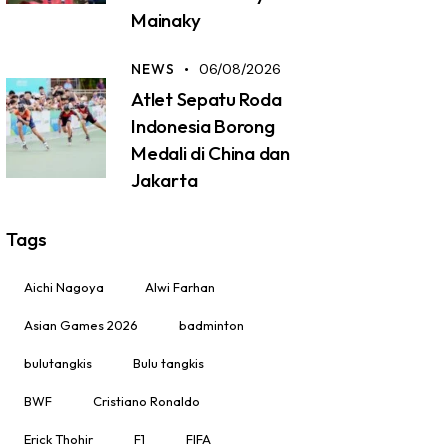
Mainaky
NEWS
06/08/2026
Atlet Sepatu Roda
Indonesia Borong
Medali di China dan
Jakarta
Tags
Aichi Nagoya
Alwi Farhan
Asian Games 2026
badminton
bulutangkis
Bulu tangkis
BWF
Cristiano Ronaldo
Erick Thohir
F1
FIFA