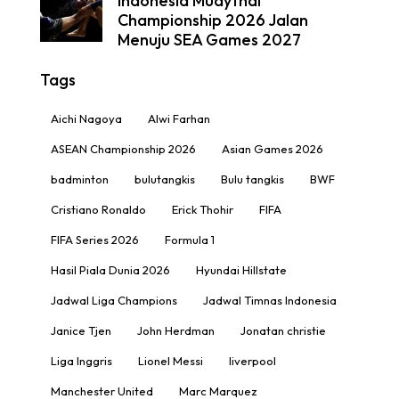
Indonesia Muaythai
Championship 2026 Jalan
Menuju SEA Games 2027
Tags
Aichi Nagoya
Alwi Farhan
ASEAN Championship 2026
Asian Games 2026
badminton
bulutangkis
Bulu tangkis
BWF
Cristiano Ronaldo
Erick Thohir
FIFA
FIFA Series 2026
Formula 1
Hasil Piala Dunia 2026
Hyundai Hillstate
Jadwal Liga Champions
Jadwal Timnas Indonesia
Janice Tjen
John Herdman
Jonatan christie
Liga Inggris
Lionel Messi
liverpool
Manchester United
Marc Marquez