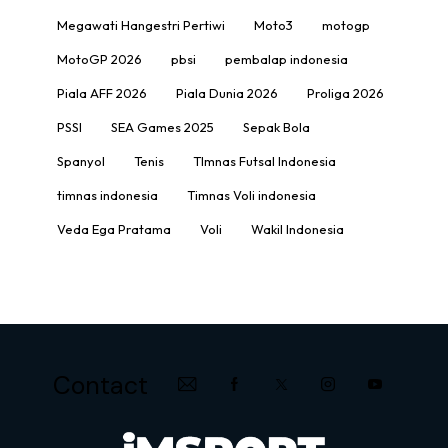
Megawati Hangestri Pertiwi
Moto3
motogp
MotoGP 2026
pbsi
pembalap indonesia
Piala AFF 2026
Piala Dunia 2026
Proliga 2026
PSSI
SEA Games 2025
Sepak Bola
Spanyol
Tenis
TImnas Futsal Indonesia
timnas indonesia
Timnas Voli indonesia
Veda Ega Pratama
Voli
Wakil Indonesia
Contact