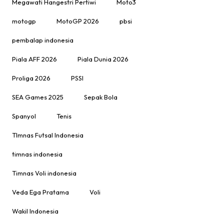
Megawati Hangestri Pertiwi
Moto3
motogp
MotoGP 2026
pbsi
pembalap indonesia
Piala AFF 2026
Piala Dunia 2026
Proliga 2026
PSSI
SEA Games 2025
Sepak Bola
Spanyol
Tenis
TImnas Futsal Indonesia
timnas indonesia
Timnas Voli indonesia
Veda Ega Pratama
Voli
Wakil Indonesia