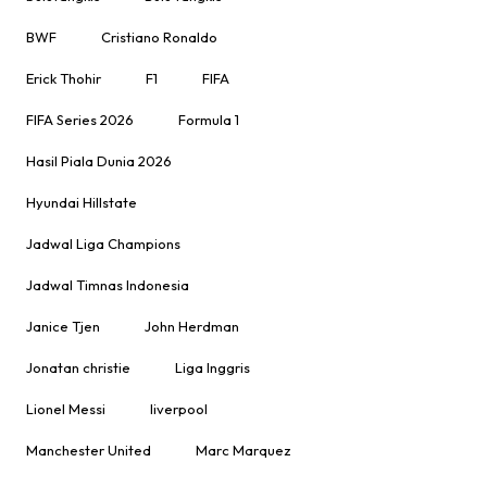
BWF
Cristiano Ronaldo
Erick Thohir
F1
FIFA
FIFA Series 2026
Formula 1
Hasil Piala Dunia 2026
Hyundai Hillstate
Jadwal Liga Champions
Jadwal Timnas Indonesia
Janice Tjen
John Herdman
Jonatan christie
Liga Inggris
Lionel Messi
liverpool
Manchester United
Marc Marquez