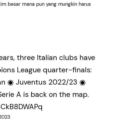
uk tim besar mana pun yang mungkin harus
years, three Italian clubs have
ions League quarter-finals:
an ◉ Juventus 2022/23 ◉
Serie A is back on the map.
m/GCkB8DWAPq
 2023