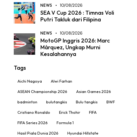
NEWS
10/08/2026
SEA V Cup 2026 : Timnas Voli
Putri Takluk dari Filipina
NEWS
10/08/2026
MotoGP Inggris 2026: Marc
Márquez, Ungkap Murni
Kesalahannya
Tags
Aichi Nagoya
Alwi Farhan
ASEAN Championship 2026
Asian Games 2026
badminton
bulutangkis
Bulu tangkis
BWF
Cristiano Ronaldo
Erick Thohir
FIFA
FIFA Series 2026
Formula 1
Hasil Piala Dunia 2026
Hyundai Hillstate