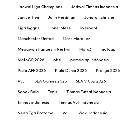
Jadwal Liga Champions
Jadwal Timnas Indonesia
Janice Tjen
John Herdman
Jonatan christie
Liga Inggris
Lionel Messi
liverpool
Manchester United
Marc Marquez
Megawati Hangestri Pertiwi
Moto3
motogp
MotoGP 2026
pbsi
pembalap indonesia
Piala AFF 2026
Piala Dunia 2026
Proliga 2026
PSSI
SEA Games 2025
SEA V Cup 2026
Sepak Bola
Tenis
TImnas Futsal Indonesia
timnas indonesia
Timnas Voli indonesia
Veda Ega Pratama
Voli
Wakil Indonesia