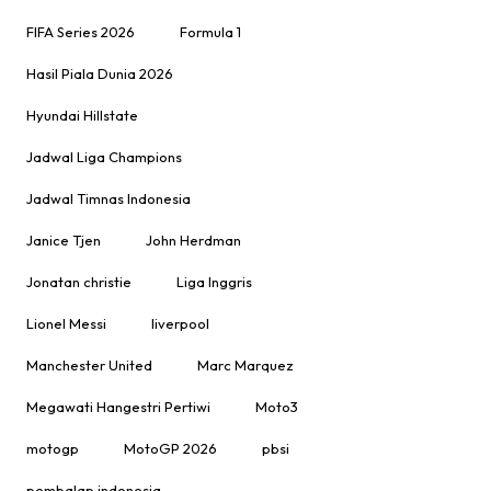
FIFA Series 2026
Formula 1
Hasil Piala Dunia 2026
Hyundai Hillstate
Jadwal Liga Champions
Jadwal Timnas Indonesia
Janice Tjen
John Herdman
Jonatan christie
Liga Inggris
Lionel Messi
liverpool
Manchester United
Marc Marquez
Megawati Hangestri Pertiwi
Moto3
motogp
MotoGP 2026
pbsi
pembalap indonesia