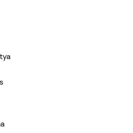
tya
s
ma