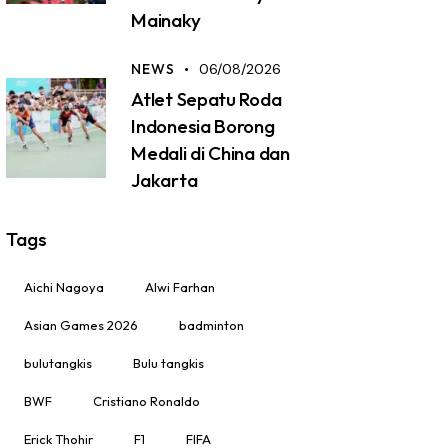
Mainaky
NEWS
06/08/2026
Atlet Sepatu Roda
Indonesia Borong
Medali di China dan
Jakarta
Tags
Aichi Nagoya
Alwi Farhan
Asian Games 2026
badminton
bulutangkis
Bulu tangkis
BWF
Cristiano Ronaldo
Erick Thohir
F1
FIFA