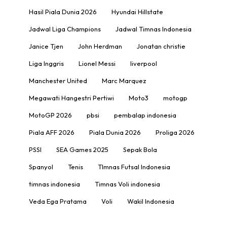
Hasil Piala Dunia 2026
Hyundai Hillstate
Jadwal Liga Champions
Jadwal Timnas Indonesia
Janice Tjen
John Herdman
Jonatan christie
Liga Inggris
Lionel Messi
liverpool
Manchester United
Marc Marquez
Megawati Hangestri Pertiwi
Moto3
motogp
MotoGP 2026
pbsi
pembalap indonesia
Piala AFF 2026
Piala Dunia 2026
Proliga 2026
PSSI
SEA Games 2025
Sepak Bola
Spanyol
Tenis
TImnas Futsal Indonesia
timnas indonesia
Timnas Voli indonesia
Veda Ega Pratama
Voli
Wakil Indonesia